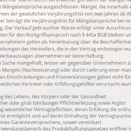
die Mängelansprüche ausgeschlossen. Mängel, die innerhalb 
en der gesetzlichen Verjährungsfrist von zwei Jahren ab 
r beträgt die Verjährungsfrist für Mängelansprüche bei neu
. Der Verkauf gebrauchter Waren erfolgt unter Ausschluss j
sten für den Rückgriffsanspruch nach § 445a BGB bleiben u
rnehmern gelten als Vereinbarung über die Beschaffenhei
ibungen des Herstellers, die in den Vertrag einbezogen wur
 Werbeaussagen übernehmen wir keine Haftung.
erte Sache mangelhaft, leisten wir gegenüber Unternehmern
s Mangels (Nachbesserung) oder durch Lieferung einer mange
en Einschränkungen und Fristverkürzungen gelten nicht fü
setzlichen Vertreter oder Erfüllungsgehilfen verursacht wu
ng des Lebens, des Körpers oder der Gesundheit
cher oder grob fahrlässiger Pflichtverletzung sowie Arglist
ng wesentlicher Vertragspflichten, deren Erfüllung die o
st ermöglicht und auf deren Einhaltung der Vertragspartner
ines Garantieversprechens, soweit vereinbart
nwendungsbereich des Produkthaftungsgesetzes eröffnet is