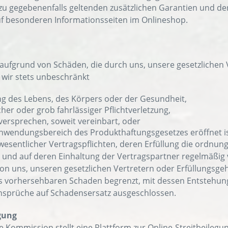
zu gegebenenfalls geltenden zusätzlichen Garantien und de
f besonderen Informationsseiten im Onlineshop.
aufgrund von Schäden, die durch uns, unsere gesetzlichen V
 wir stets unbeschränkt
ng des Lebens, des Körpers oder der Gesundheit,
cher oder grob fahrlässiger Pflichtverletzung,
versprechen, soweit vereinbart, oder
nwendungsbereich des Produkthaftungsgesetzes eröffnet is
 wesentlicher Vertragspflichten, deren Erfüllung die ord
 und auf deren Einhaltung der Vertragspartner regelmäßig ve
von uns, unseren gesetzlichen Vertretern oder Erfüllungsgeh
s vorhersehbaren Schaden begrenzt, mit dessen Entstehun
nsprüche auf Schadensersatz ausgeschlossen.
egung
 Kommission stellt eine Plattform zur Online-Streitbeilegung