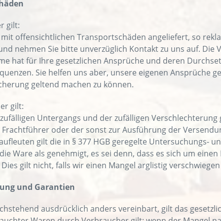
chäden
 gilt:
t offensichtlichen Transportschäden angeliefert, so reklam
 und nehmen Sie bitte unverzüglich Kontakt zu uns auf. Di
e hat für Ihre gesetzlichen Ansprüche und deren Durchset
equenzen. Sie helfen uns aber, unsere eigenen Ansprüche g
cherung geltend machen zu können.
r gilt:
zufälligen Untergangs und der zufälligen Verschlechterung 
 Frachtführer oder der sonst zur Ausführung der Versendu
ufleuten gilt die in § 377 HGB geregelte Untersuchungs- und
t die Ware als genehmigt, es sei denn, dass es sich um eine
Dies gilt nicht, falls wir einen Mangel arglistig verschwiege
tung und Garantien
chstehend ausdrücklich anders vereinbart, gilt das gesetzl
auchter Waren durch Verbraucher gilt: wenn der Mangel nac