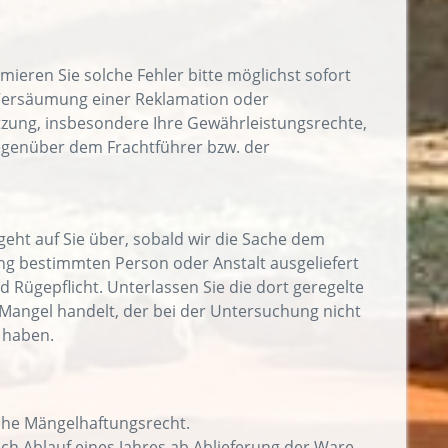
ieren Sie solche Fehler bitte möglichst sofort
e Versäumung einer Reklamation oder
zung, insbesondere Ihre Gewährleistungsrechte,
egenüber dem Frachtführer bzw. der
geht auf Sie über, sobald wir die Sache dem
ng bestimmten Person oder Anstalt ausgeliefert
 Rügepflicht. Unterlassen Sie die dort geregelte
n Mangel handelt, der bei der Untersuchung nicht
n haben.
iche Mängelhaftungsrecht.
h Ablauf eines Jahres ab Ablieferung der Ware