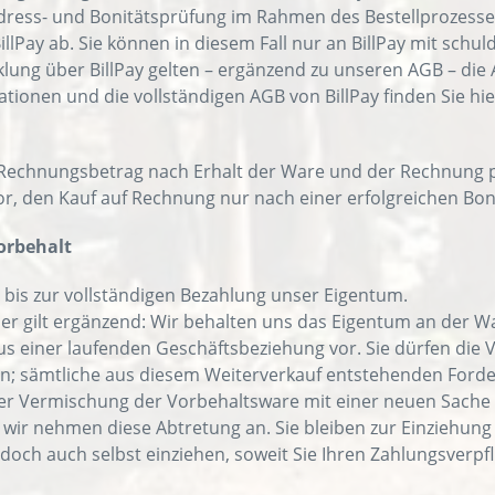
Adress- und Bonitätsprüfung im Rahmen des Bestellprozesse
llPay ab. Sie können in diesem Fall nur an BillPay mit schul
lung über BillPay gelten – ergänzend zu unseren AGB – die 
tionen und die vollständigen AGB von BillPay finden Sie hie
 Rechnungsbetrag nach Erhalt der Ware und der Rechnung 
or, den Kauf auf Rechnung nur nach einer erfolgreichen Bon
orbehalt
 bis zur vollständigen Bezahlung unser Eigentum.
r gilt ergänzend: Wir behalten uns das Eigentum an der War
s einer laufenden Geschäftsbeziehung vor. Sie dürfen die 
n; sämtliche aus diesem Weiterverkauf entstehenden Forde
r Vermischung der Vorbehaltsware mit einer neuen Sache 
 wir nehmen diese Abtretung an. Sie bleiben zur Einziehung
doch auch selbst einziehen, soweit Sie Ihren Zahlungsverp