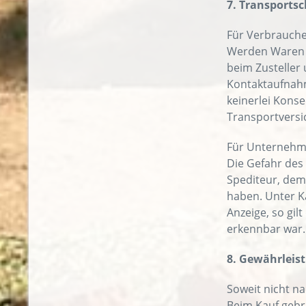
7. Transports
Für Verbraucher
Werden Waren mi
beim Zusteller
Kontaktaufnahm
keinerlei Kons
Transportversi
Für Unternehme
Die Gefahr des 
Spediteur, dem
haben. Unter Ka
Anzeige, so gil
erkennbar war. 
8. Gewährleis
Soweit nicht na
Beim Kauf gebr