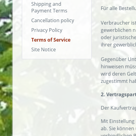
Shipping and
Für alle Beste
Payment Terms
Cancellation policy
Verbraucher ist
Privacy Policy
gewerblichen n
oder juristisch
Terms of Service
ihrer gewerblic
Site Notice
Gegenüber Unte
hinweisen müs
wird deren Gel
zugestimmt ha
2. Vertragspar
Der Kaufvertr
Mit Einstellung
ab. Sie können
verbindlichen B