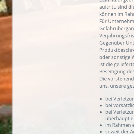
auftritt, sind 
können im Rahm
Für Unternehme
Gefahrübergang
Verjährungsfri
Gegenüber Unte
Produktbeschre
oder sonstige
Ist die gelief
Beseitigung de
Die vorstehend
uns, unsere ge
bei Verletzu
bei vorsätzli
bei Verletzu
überhaupt er
im Rahmen e
soweit der A