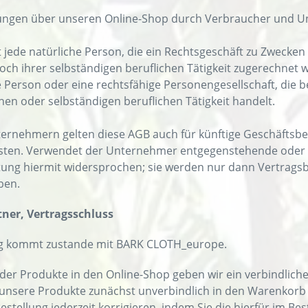
llungen über unseren Online-Shop durch Verbraucher und 
 jede natürliche Person, die ein Rechtsgeschäft zu Zwecken
och ihrer selbständigen beruflichen Tätigkeit zugerechnet 
e Person oder eine rechtsfähige Personengesellschaft, die 
hen oder selbständigen beruflichen Tätigkeit handelt.
rnehmern gelten diese AGB auch für künftige Geschäftsbez
sten. Verwendet der Unternehmer entgegenstehende oder 
tung hiermit widersprochen; sie werden nur dann Vertragsb
ben.
tner, Vertragsschluss
ag kommt zustande mit BARK CLOTH_europe.
 der Produkte in den Online-Shop geben wir ein verbindlich
 unsere Produkte zunächst unverbindlich in den Warenkorb
estellung jederzeit korrigieren, indem Sie die hierfür im B