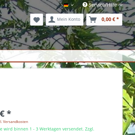
Service/Hilfe
Barktex Shop
0,00 € *
Mein Konto
€ *
l. Versandkosten
 wird binnen 1 - 3 Werktagen versendet. Zzgl.