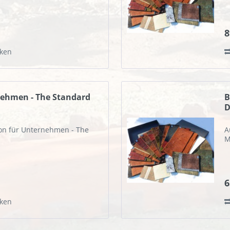
8
ken
ehmen - The Standard
B
D
on für Unternehmen - The
A
M
6
ken