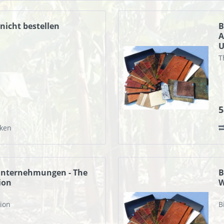
nicht bestellen
B
A
U
T
5
ken
unternehmungen - The
B
ion
W
tion
B